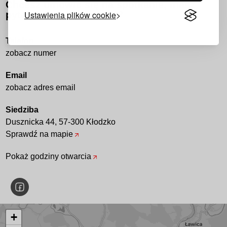
Chcesz umówić się na spotkanie, masz
pytanie przed zakupem?
Ustawienia plików cookie
Telefon
zobacz numer
Email
zobacz adres email
Siedziba
Dusznicka 44, 57-300 Kłodzko
Sprawdź na mapie
Pokaż godziny otwarcia
+