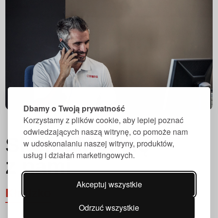
Dbamy o Twoją prywatność
Korzystamy z plików cookie, aby lepiej poznać
odwiedzających naszą witrynę, co pomoże nam
Skontaktuj się
w udoskonalaniu naszej witryny, produktów,
usług i działań marketingowych.
z nami
Akceptuj wszystkie
Kłodzko
Odrzuć wszystkie