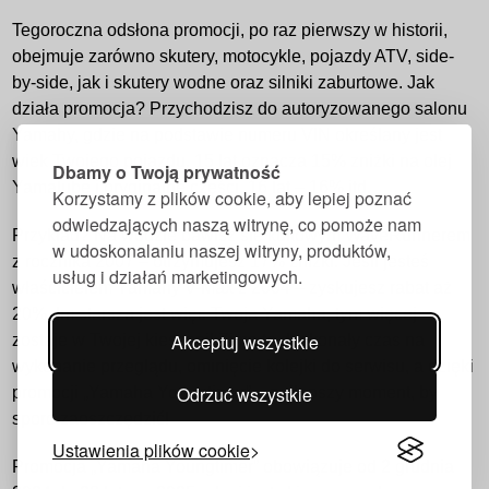
Tegoroczna odsłona promocji, po raz pierwszy w historii,
obejmuje zarówno skutery, motocykle, pojazdy ATV, side-
by-side, jak i skutery wodne oraz silniki zaburtowe. Jak
działa promocja? Przychodzisz do autoryzowanego salonu
Yamahy, gdzie na podstawie numeru VIN określany jest
wiek Twojego pojazdu. 15 lat oznacza 15% zniżki na olej
Dbamy o Twoją prywatność
Yamalube i oryginalne części, 16 lat – 16% itd.
Korzystamy z plików cookie, aby lepiej poznać
odwiedzających naszą witrynę, co pomoże nam
Przykład? Na wodzie bawisz się kultowym WaveRunnerem
w udoskonalaniu naszej witryny, produktów,
z rocznika 2007 – otrzymujesz 17% zniżki. Jeśli jesteś
usług i działań marketingowych.
właścicielem Yamahy V-Max z 2004 – zyskujesz rabat aż
20%. Im starsza jest więc Twoja Yamaha, tym więcej
Akceptuj wszystkie
zostaje w Twojej kieszeni! Zima to doskonały czas na
wykonanie przeglądu, ominięcie kolejki do serwisu, a dzięki
Odrzuć wszystkie
promocji „Yamaha Youngtimer” – najlepszy moment, by
sporo zaoszczędzić!
Ustawienia plików cookie
Promocja „Yamaha Youngtimer” obowiązuje od 2 grudnia