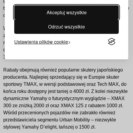
udoskonalonego widelca KYB, zdalnie regulowanego
tylnego amortyzatora oraz powiększonej szyby. Oba modele
Akceptuj wszystkie
dostępne są teraz ze zniżką 3000 zł.
Odrzuć wszystkie
Wśród stylizowanych motocykli Sport Heritage w promocji
znalazła się Yamaha XSR900. Motocykl, skrywający
Ustawienia plików cookie
najnowsze technologie pod stylistyką lat 80., jak system
quickshifter, czy wygodny tempomat, dostaniesz z rabatem
3000 zł. Niższa cena dotyczy także Yamahy XSR700.
Rabaty obejmują również popularne skutery japońskiego
producenta. Najlepiej sprzedający się w Europie skuter
sportowy TMAX, w wersji podstawowej oraz Tech MAX, do
końca roku dostępny jest taniej o 4000 zł. Z kolei niezwykle
dynamiczne Yamahy o futurystycznym wyglądzie – XMAX
300 ze zniżką 2000 zł oraz XMAX 125 z rabatem 1000 zł.
Wśród przecenionych pojazdów nie zabrakło również
przedstawiciela segmentu Urban Mobility – niezwykle
stylowej Yamahy D’elight, tańszej o 1500 zł.