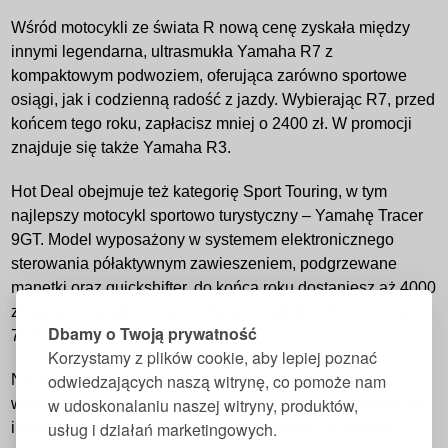
Wśród motocykli ze świata R nową cenę zyskała między
innymi legendarna, ultrasmukła Yamaha R7 z
kompaktowym podwoziem, oferująca zarówno sportowe
osiągi, jak i codzienną radość z jazdy. Wybierając R7, przed
końcem tego roku, zapłacisz mniej o 2400 zł. W promocji
znajduje się także Yamaha R3.
Hot Deal obejmuje też kategorię Sport Touring, w tym
najlepszy motocykl sportowo turystyczny – Yamahę Tracer
9GT. Model wyposażony w systemem elektronicznego
sterowania półaktywnym zawieszeniem, podgrzewane
manetki oraz quickshifter, do końca roku dostaniesz aż 4000
zł taniej. Z rabatem kupisz również Yamahę Tracer 7 oraz
Dbamy o Twoją prywatność
7GT.
Korzystamy z plików cookie, aby lepiej poznać
odwiedzających naszą witrynę, co pomoże nam
Na uwagę zasługuje też wszechstronna Ténéré 700 w
w udoskonalaniu naszej witryny, produktów,
wersji podstawowej oraz Explore, pozwalająca na jeszcze
usług i działań marketingowych.
intensywniejsze podróże. Te stoją otworem za sprawą